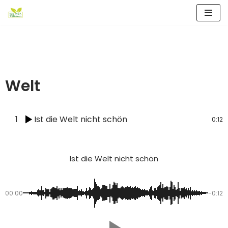
Zum
Inhalt
springen
Welt
1
Ist die Welt nicht schön
0:12
Ist die Welt nicht schön
00:00
-0:12